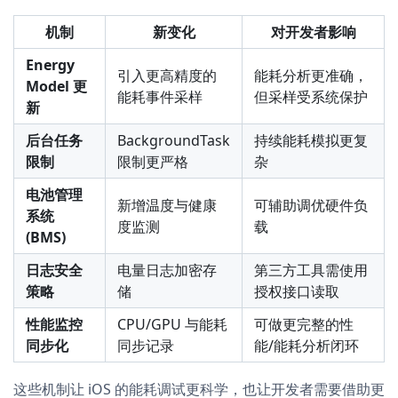
机制
新变化
对开发者影响
Energy
引入更高精度的
能耗分析更准确，
Model 更
能耗事件采样
但采样受系统保护
新
后台任务
BackgroundTask
持续能耗模拟更复
限制
限制更严格
杂
电池管理
新增温度与健康
可辅助调优硬件负
系统
度监测
载
(BMS)
日志安全
电量日志加密存
第三方工具需使用
策略
储
授权接口读取
性能监控
CPU/GPU 与能耗
可做更完整的性
同步化
同步记录
能/能耗分析闭环
这些机制让 iOS 的能耗调试更科学，也让开发者需要借助更