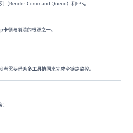
nder Command Queue）和FPS。
pp卡顿与崩溃的根源之一。
发者需要借助
多工具协同
来完成全链路监控。
含：